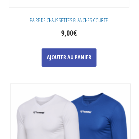
PAIRE DE CHAUSSETTES BLANCHES COURTE
9,00
€
Ce
produit
AJOUTER AU PANIER
a
plusieurs
variations.
Les
options
peuvent
être
choisies