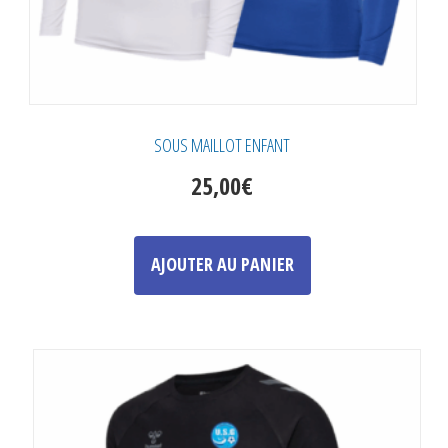
SOUS MAILLOT ENFANT
25,00
€
Ce
produit
AJOUTER AU PANIER
a
plusieurs
variations.
Les
options
peuvent