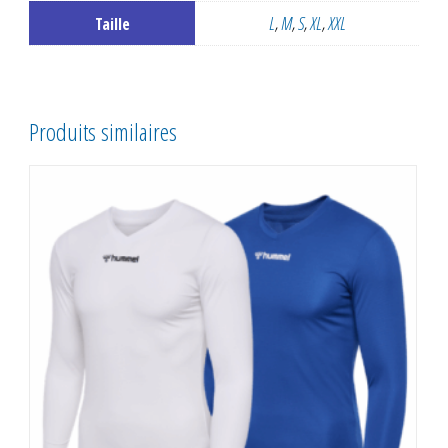
L
,
M
,
S
,
XL
,
XXL
Taille
Produits similaires