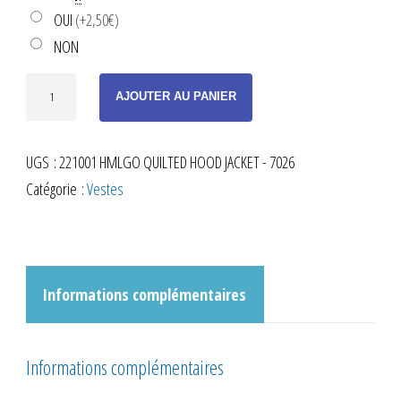
OUI
(+2,50€)
NON
quantité
AJOUTER AU PANIER
de
DOUDOUNE
UGS :
221001 HMLGO QUILTED HOOD JACKET - 7026
COURTE
Catégorie :
Vestes
MARINE
ADULTE
Informations complémentaires
Informations complémentaires