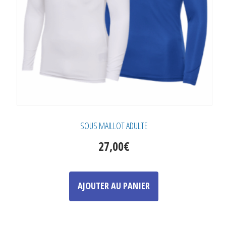
sur
la
page
du
produit
SOUS MAILLOT ADULTE
27,00
€
Ce
produit
AJOUTER AU PANIER
a
plusieurs