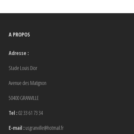
variations.
Les
options
peuvent
A PROPOS
être
choisies
Adresse :
sur
la
Stade Louis Dior
page
Avenue des Matignon
du
produit
50400 GRANVILLE
Tel :
02 33 61 73 34
E-mail :
usgranville@hotmail.fr