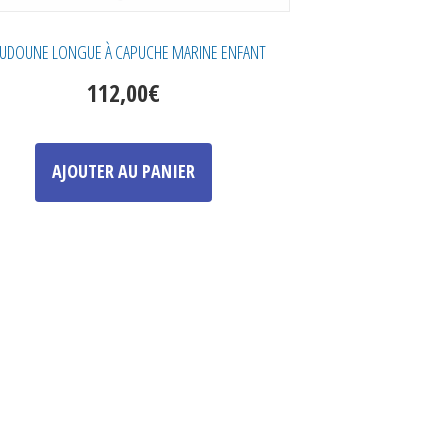
UDOUNE LONGUE À CAPUCHE MARINE ENFANT
112,00
€
Ce
produit
AJOUTER AU PANIER
a
plusieurs
variations.
Les
options
peuvent
être
choisies
sur