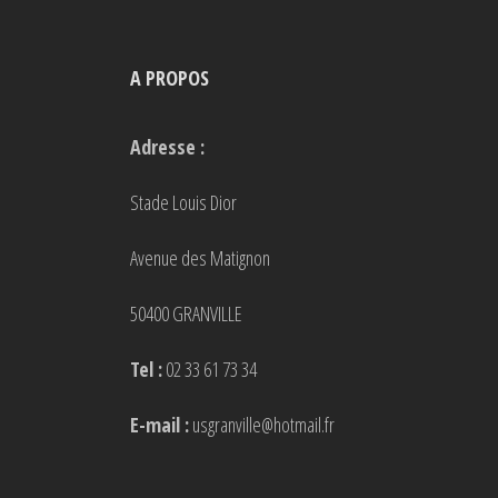
options
peuvent
A PROPOS
être
choisies
Adresse :
sur
la
Stade Louis Dior
page
Avenue des Matignon
du
produit
50400 GRANVILLE
Tel :
02 33 61 73 34
E-mail :
usgranville@hotmail.fr