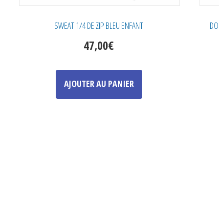
SWEAT 1/4 DE ZIP BLEU ENFANT
DO
47,00
€
Ce
produit
AJOUTER AU PANIER
a
plusieurs
variations.
Les
options
peuvent
être
choisies
sur