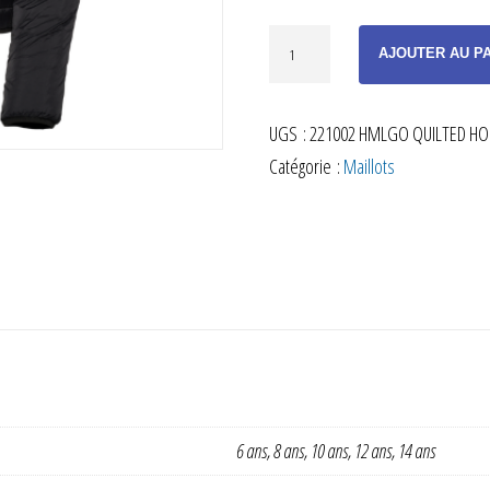
quantité
AJOUTER AU P
de
DOUDOUNE
UGS :
221002 HMLGO QUILTED HOO
COURTE
Catégorie :
Maillots
NOIR
ENFANT
6 ans, 8 ans, 10 ans, 12 ans, 14 ans