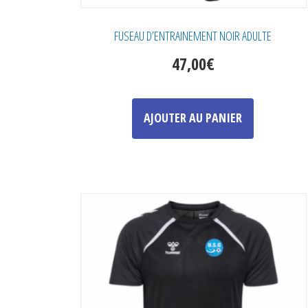
FUSEAU D’ENTRAINEMENT NOIR ADULTE
47,00
€
Ce
produit
AJOUTER AU PANIER
a
plusieurs
variations.
Les
options
peuvent
être
choisies
sur