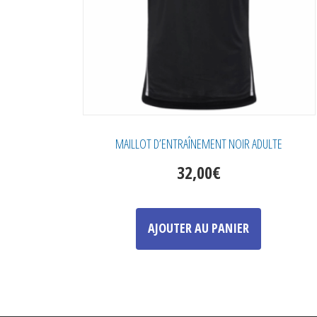
la
page
du
produit
MAILLOT D’ENTRAÎNEMENT NOIR ADULTE
32,00
€
Ce
produit
AJOUTER AU PANIER
a
plusieurs
variations.
Les